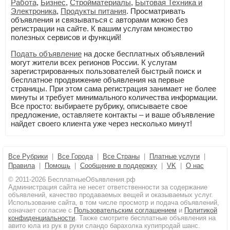
Работа
,
Бизнес
,
Стройматериалы
,
Бытовая Техника и
Электроника
,
Продукты питания
. Просматривать
объявления и связываться с авторами можно без
регистрации на сайте. К вашим услугам множество
полезных сервисов и функций!
Подать объявление
на доске бесплатных объявлений
могут жители всех регионов России. К услугам
зарегистрированных пользователей быстрый поиск и
бесплатное продвижение объявления на первые
страницы. При этом сама регистрация занимает не более
минуты и требует минимального количества информации.
Все просто: выбираете рубрику, описываете свое
предложение, оставляете контакты – и ваше объявление
найдет своего клиента уже через несколько минут!
Все Рубрики
|
Все Города
|
Все Страны
|
Платные услуги
|
Правила
|
Помощь
|
Сообщение в поддержку
|
VK
|
О нас
© 2011-2026 БесплатныеОбъявления.рф
Администрация сайта не несет ответственности за содержание
объявлений, качество продаваемых вещей и оказываемых услуг.
Использование сайта, в том числе просмотр и подача объявлений,
означает согласие с
Пользовательским соглашением
и
Политикой
конфиденциальности
. Также смотрите бесплатные объявления на
авито юла из рук в руки сландо барахолка купипродай шанс.